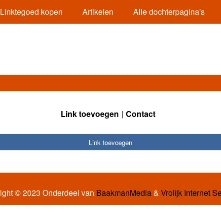
Linktegoed kopen
Artikelen
Alle dochterpagina's
Link toevoegen
Contact
Link toevoegen
ight © 2023 Onderdeel van
BaakmanMedia
&
Vrolijk Internet S